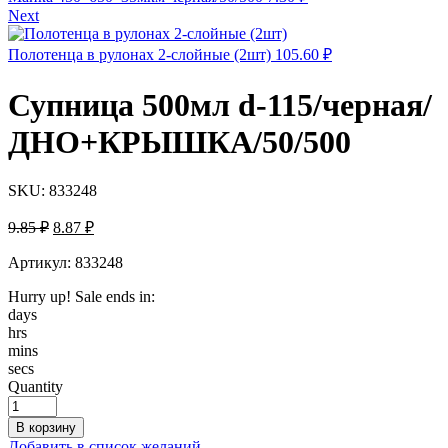
Next
Полотенца в рулонах 2-слойные (2шт)
105.60
₽
Супница 500мл d-115/черная/
ДНО+КРЫШКА/50/500
SKU:
833248
Первоначальная
Текущая
9.85
₽
8.87
₽
цена
цена:
составляла
Артикул: 833248
8.87 ₽.
9.85 ₽.
Hurry up! Sale ends in:
days
hrs
mins
secs
Quantity
В корзину
Добавить в список желаний