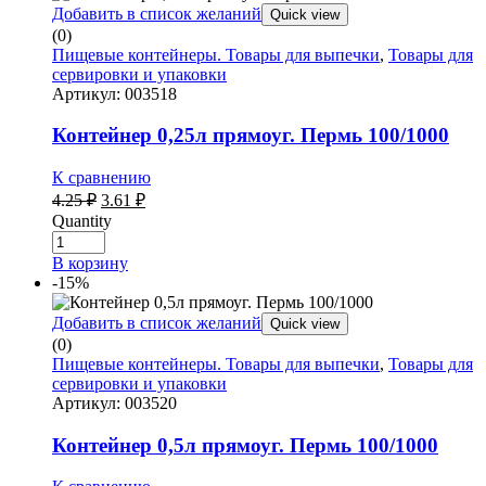
Добавить в список желаний
Quick view
(0)
Пищевые контейнеры. Товары для выпечки
,
Товары для
сервировки и упаковки
Артикул:
003518
Контейнер 0,25л прямоуг. Пермь 100/1000
К сравнению
Первоначальная
Текущая
4.25
₽
3.61
₽
цена
цена:
Quantity
составляла
3.61 ₽.
4.25 ₽.
В корзину
-15%
Добавить в список желаний
Quick view
(0)
Пищевые контейнеры. Товары для выпечки
,
Товары для
сервировки и упаковки
Артикул:
003520
Контейнер 0,5л прямоуг. Пермь 100/1000