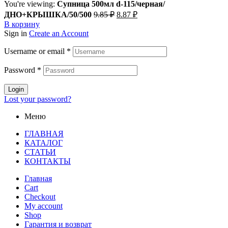
You're viewing:
Супница 500мл d-115/черная/
Первоначальная
Текущая
ДНО+КРЫШКА/50/500
9.85
₽
8.87
₽
цена
цена:
В корзину
составляла
8.87 ₽.
Sign in
Create an Account
9.85 ₽.
Username or email
*
Password
*
Login
Lost your password?
Меню
ГЛАВНАЯ
КАТАЛОГ
СТАТЬИ
КОНТАКТЫ
Главная
Cart
Checkout
My account
Shop
Гарантия и возврат