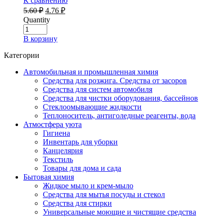
К сравнению
Первоначальная
Текущая
5.60
₽
4.76
₽
цена
цена:
Quantity
составляла
4.76 ₽.
5.60 ₽.
В корзину
Категории
Автомобильная и промышленная химия
Средства для розжига. Средства от засоров
Средства для систем автомобиля
Средства для чистки оборудования, бассейнов
Стеклоомывающие жидкости
Теплоноситель, антиголедные реагенты, вода
Атмостфера уюта
Гигиена
Инвентарь для уборки
Канцелярия
Текстиль
Товары для дома и сада
Бытовая химия
Жидкое мыло и крем-мыло
Средства для мытья посуды и стекол
Средства для стирки
Универсальные моющие и чистящие средства