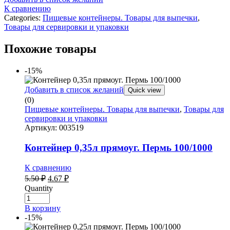
К сравнению
Categories:
Пищевые контейнеры. Товары для выпечки
,
Товары для сервировки и упаковки
Похожие товары
-15%
Добавить в список желаний
Quick view
(0)
Пищевые контейнеры. Товары для выпечки
,
Товары для
сервировки и упаковки
Артикул:
003519
Контейнер 0,35л прямоуг. Пермь 100/1000
К сравнению
Первоначальная
Текущая
5.50
₽
4.67
₽
цена
цена:
Quantity
составляла
4.67 ₽.
5.50 ₽.
В корзину
-15%