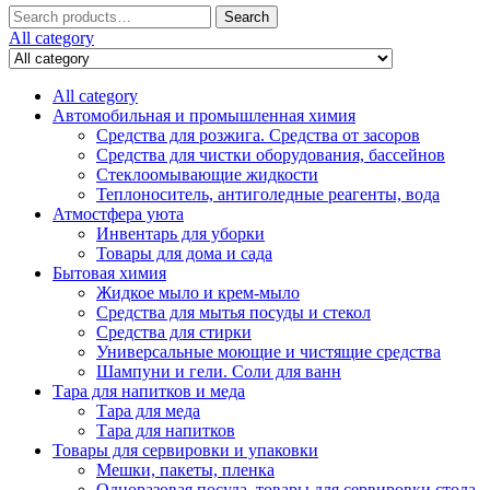
Search
Search
for:
All category
All category
Автомобильная и промышленная химия
Средства для розжига. Средства от засоров
Средства для чистки оборудования, бассейнов
Стеклоомывающие жидкости
Теплоноситель, антиголедные реагенты, вода
Атмостфера уюта
Инвентарь для уборки
Товары для дома и сада
Бытовая химия
Жидкое мыло и крем-мыло
Средства для мытья посуды и стекол
Средства для стирки
Универсальные моющие и чистящие средства
Шампуни и гели. Соли для ванн
Тара для напитков и меда
Тара для меда
Тара для напитков
Товары для сервировки и упаковки
Мешки, пакеты, пленка
Одноразовая посуда, товары для сервировки стола