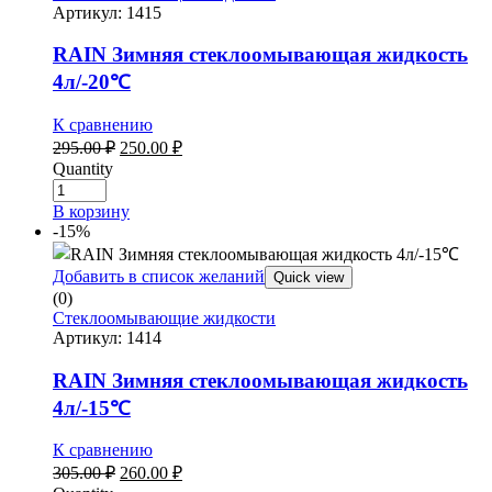
Артикул:
1415
RAIN Зимняя стеклоомывающая жидкость
4л/-20℃
К сравнению
Первоначальная
Текущая
295.00
₽
250.00
₽
цена
цена:
Quantity
составляла
250.00 ₽.
295.00 ₽.
В корзину
-15%
Добавить в список желаний
Quick view
(0)
Стеклоомывающие жидкости
Артикул:
1414
RAIN Зимняя стеклоомывающая жидкость
4л/-15℃
К сравнению
Первоначальная
Текущая
305.00
₽
260.00
₽
цена
цена: