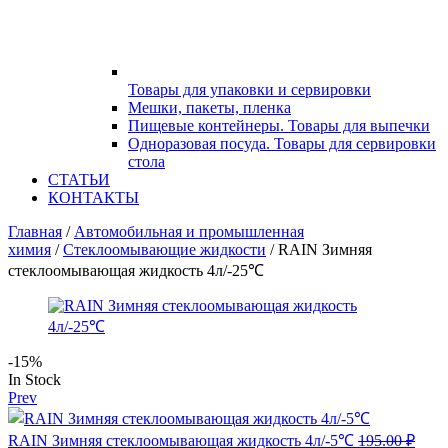
Товары для упаковки и сервировки
Меню
Мешки, пакеты, пленка
Пищевые контейнеры. Товары для выпечки
Одноразовая посуда. Товары для сервировки
стола
СТАТЬИ
КОНТАКТЫ
Главная
/
Автомобильная и промышленная
химия
/
Стеклоомывающие жидкости
/ RAIN Зимняя
стеклоомывающая жидкость 4л/-25℃
-15%
Availability:
In Stock
Prev
RAIN Зимняя стеклоомывающая жидкость 4л/-5℃
195.00
₽