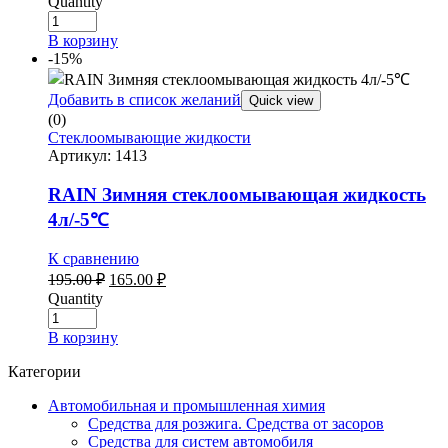
Quantity
составляла
260.00 ₽.
305.00 ₽.
В корзину
-15%
Добавить в список желаний
Quick view
(0)
Стеклоомывающие жидкости
Артикул:
1413
RAIN Зимняя стеклоомывающая жидкость
4л/-5℃
К сравнению
Первоначальная
Текущая
195.00
₽
165.00
₽
цена
цена:
Quantity
составляла
165.00 ₽.
195.00 ₽.
В корзину
Категории
Автомобильная и промышленная химия
Средства для розжига. Средства от засоров
Средства для систем автомобиля