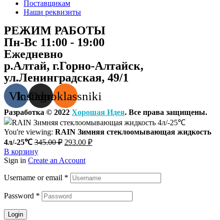
Поставщикам
Наши реквизиты
РЕЖИМ РАБОТЫ
Пн-Вс 11:00 - 19:00
Ежедневно
р.Алтай, г.Горно-Алтайск,
ул.Ленинградская, 49/1
Vk
Instagram
Odnoklassniki
Разработка © 2022
Хорошая Идея
. Все права защищены.
You're viewing:
RAIN Зимняя стеклоомывающая жидкость
Первоначальная
Текущая
4л/-25℃
345.00
₽
293.00
₽
цена
цена:
В корзину
составляла
293.00 ₽.
Sign in
Create an Account
345.00 ₽.
Username or email
*
Password
*
Login