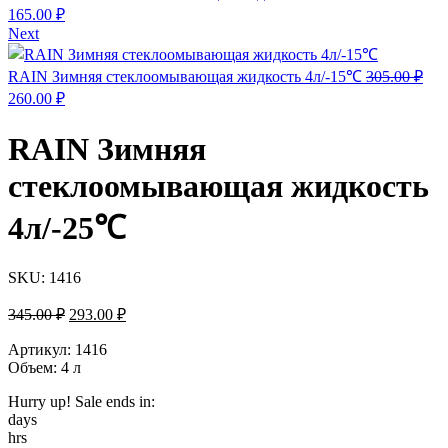
Первоначальная
Текущая
165.00
₽
цена
цена:
Next
составляла
165.00 ₽.
195.00 ₽.
RAIN Зимняя стеклоомывающая жидкость 4л/-15℃
305.00
₽
Первоначальная
Текущая
260.00
₽
цена
цена:
составляла
260.00 ₽.
RAIN Зимняя
305.00 ₽.
стеклоомывающая жидкость
4л/-25℃
SKU:
1416
Первоначальная
Текущая
345.00
₽
293.00
₽
цена
цена:
составляла
Артикул: 1416
293.00 ₽.
Объем: 4 л
345.00 ₽.
Hurry up! Sale ends in:
days
hrs